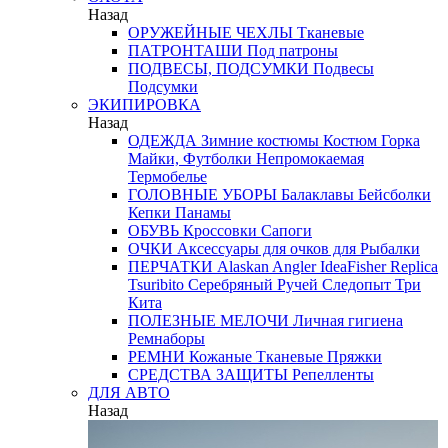
Назад
ОРУЖЕЙНЫЕ ЧЕХЛЫ
Тканевые
ПАТРОНТАШИ
Под патроны
ПОДВЕСЫ, ПОДСУМКИ
Подвесы
Подсумки
ЭКИПИРОВКА
Назад
ОДЕЖДА
Зимние костюмы
Костюм Горка
Майки, Футболки
Непромокаемая
Термобелье
ГОЛОВНЫЕ УБОРЫ
Балаклавы
Бейсболки
Кепки
Панамы
ОБУВЬ
Кроссовки
Сапоги
ОЧКИ
Аксессуары для очков
для Рыбалки
ПЕРЧАТКИ
Alaskan
Angler
IdeaFisher
Replica
Tsuribito
Серебряный Ручей
Следопыт
Три
Кита
ПОЛЕЗНЫЕ МЕЛОЧИ
Личная гигиена
Ремнаборы
РЕМНИ
Кожаные
Тканевые
Пряжки
СРЕДСТВА ЗАЩИТЫ
Репелленты
ДЛЯ АВТО
Назад