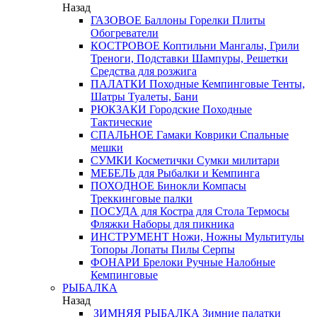
Назад
ГАЗОВОЕ
Баллоны
Горелки
Плиты
Обогреватели
КОСТРОВОЕ
Коптильни
Мангалы, Грили
Треноги, Подставки
Шампуры, Решетки
Средства для розжига
ПАЛАТКИ
Походные
Кемпинговые
Тенты,
Шатры
Туалеты, Бани
РЮКЗАКИ
Городские
Походные
Тактические
СПАЛЬНОЕ
Гамаки
Коврики
Спальные
мешки
СУМКИ
Косметички
Сумки милитари
МЕБЕЛЬ
для Рыбалки и Кемпинга
ПОХОДНОЕ
Бинокли
Компасы
Треккинговые палки
ПОСУДА
для Костра
для Стола
Термосы
Фляжки
Наборы для пикника
ИНСТРУМЕНТ
Ножи, Ножны
Мультитулы
Топоры
Лопаты
Пилы
Серпы
ФОНАРИ
Брелоки
Ручные
Налобные
Кемпинговые
РЫБАЛКА
Назад
ЗИМНЯЯ РЫБАЛКА
Зимние палатки