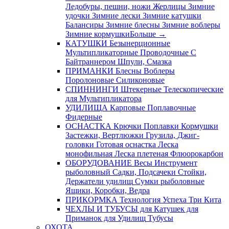
Ледобуры, пешни, ножи
Жерлицы
Зимние
удочки
Зимние лески
Зимние катушки
Балансиры
Зимние блесны
Зимние воблеры
Зимние кормушки
Больше
→
КАТУШКИ
Безынерционные
Мультипликаторные
Проводочные
С
Байтраннером
Шпули, Смазка
ПРИМАНКИ
Блесны
Воблеры
Поролоновые
Силиконовые
СПИННИНГИ
Штекерные
Телескопические
для Мультипликатора
УДИЛИЩА
Карповые
Поплавочные
Фидерные
ОСНАСТКА
Крючки
Поплавки
Кормушки
Застежки, Вертлюжки
Грузила, Джиг-
головки
Готовая оснастка
Леска
монофильная
Леска плетеная
Флюорокарбон
ОБОРУДОВАНИЕ
Весы
Инструмент
рыболовный
Садки, Подсачеки
Стойки,
Держатели удилищ
Сумки рыболовные
Ящики, Коробки, Ведра
ПРИКОРМКА
Технология Успеха
Три Кита
ЧЕХЛЫ И ТУБУСЫ
для Катушек
для
Приманок
для Удилищ
Тубусы
ОХОТА