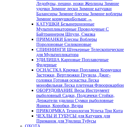
Ледобуры, пешни, ножи
Жерлицы
Зимние
удочки
Зимние лески
Зимние катушки
Балансиры
Зимние блесны
Зимние воблеры
Зимние кормушки
Больше
→
КАТУШКИ
Безынерционные
Мультипликаторные
Проводочные
С
Байтраннером
Шпули, Смазка
ПРИМАНКИ
Блесны
Воблеры
Поролоновые
Силиконовые
СПИННИНГИ
Штекерные
Телескопические
для Мультипликатора
УДИЛИЩА
Карповые
Поплавочные
Фидерные
ОСНАСТКА
Крючки
Поплавки
Кормушки
Застежки, Вертлюжки
Грузила, Джиг-
головки
Готовая оснастка
Леска
монофильная
Леска плетеная
Флюорокарбон
ОБОРУДОВАНИЕ
Весы
Инструмент
рыболовный
Садки, Подсачеки
Стойки,
Держатели удилищ
Сумки рыболовные
Ящики, Коробки, Ведра
ПРИКОРМКА
Технология Успеха
Три Кита
ЧЕХЛЫ И ТУБУСЫ
для Катушек
для
Приманок
для Удилищ
Тубусы
ОХОТА