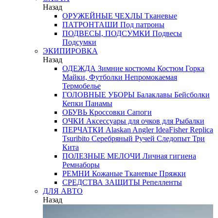
Назад
ОРУЖЕЙНЫЕ ЧЕХЛЫ
Тканевые
ПАТРОНТАШИ
Под патроны
ПОДВЕСЫ, ПОДСУМКИ
Подвесы
Подсумки
ЭКИПИРОВКА
Назад
ОДЕЖДА
Зимние костюмы
Костюм Горка
Майки, Футболки
Непромокаемая
Термобелье
ГОЛОВНЫЕ УБОРЫ
Балаклавы
Бейсболки
Кепки
Панамы
ОБУВЬ
Кроссовки
Сапоги
ОЧКИ
Аксессуары для очков
для Рыбалки
ПЕРЧАТКИ
Alaskan
Angler
IdeaFisher
Replica
Tsuribito
Серебряный Ручей
Следопыт
Три
Кита
ПОЛЕЗНЫЕ МЕЛОЧИ
Личная гигиена
Ремнаборы
РЕМНИ
Кожаные
Тканевые
Пряжки
СРЕДСТВА ЗАЩИТЫ
Репелленты
ДЛЯ АВТО
Назад