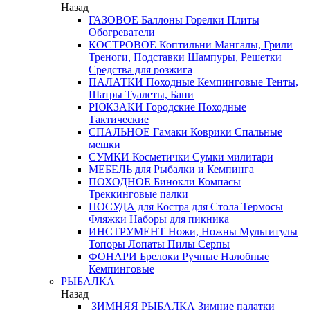
Назад
ГАЗОВОЕ
Баллоны
Горелки
Плиты
Обогреватели
КОСТРОВОЕ
Коптильни
Мангалы, Грили
Треноги, Подставки
Шампуры, Решетки
Средства для розжига
ПАЛАТКИ
Походные
Кемпинговые
Тенты,
Шатры
Туалеты, Бани
РЮКЗАКИ
Городские
Походные
Тактические
СПАЛЬНОЕ
Гамаки
Коврики
Спальные
мешки
СУМКИ
Косметички
Сумки милитари
МЕБЕЛЬ
для Рыбалки и Кемпинга
ПОХОДНОЕ
Бинокли
Компасы
Треккинговые палки
ПОСУДА
для Костра
для Стола
Термосы
Фляжки
Наборы для пикника
ИНСТРУМЕНТ
Ножи, Ножны
Мультитулы
Топоры
Лопаты
Пилы
Серпы
ФОНАРИ
Брелоки
Ручные
Налобные
Кемпинговые
РЫБАЛКА
Назад
ЗИМНЯЯ РЫБАЛКА
Зимние палатки