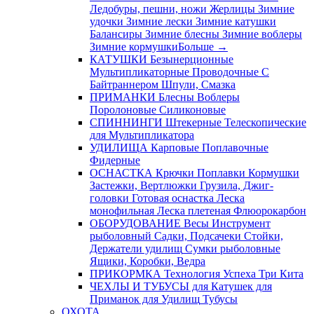
Ледобуры, пешни, ножи
Жерлицы
Зимние
удочки
Зимние лески
Зимние катушки
Балансиры
Зимние блесны
Зимние воблеры
Зимние кормушки
Больше
→
КАТУШКИ
Безынерционные
Мультипликаторные
Проводочные
С
Байтраннером
Шпули, Смазка
ПРИМАНКИ
Блесны
Воблеры
Поролоновые
Силиконовые
СПИННИНГИ
Штекерные
Телескопические
для Мультипликатора
УДИЛИЩА
Карповые
Поплавочные
Фидерные
ОСНАСТКА
Крючки
Поплавки
Кормушки
Застежки, Вертлюжки
Грузила, Джиг-
головки
Готовая оснастка
Леска
монофильная
Леска плетеная
Флюорокарбон
ОБОРУДОВАНИЕ
Весы
Инструмент
рыболовный
Садки, Подсачеки
Стойки,
Держатели удилищ
Сумки рыболовные
Ящики, Коробки, Ведра
ПРИКОРМКА
Технология Успеха
Три Кита
ЧЕХЛЫ И ТУБУСЫ
для Катушек
для
Приманок
для Удилищ
Тубусы
ОХОТА