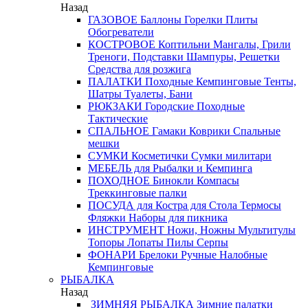
Назад
ГАЗОВОЕ
Баллоны
Горелки
Плиты
Обогреватели
КОСТРОВОЕ
Коптильни
Мангалы, Грили
Треноги, Подставки
Шампуры, Решетки
Средства для розжига
ПАЛАТКИ
Походные
Кемпинговые
Тенты,
Шатры
Туалеты, Бани
РЮКЗАКИ
Городские
Походные
Тактические
СПАЛЬНОЕ
Гамаки
Коврики
Спальные
мешки
СУМКИ
Косметички
Сумки милитари
МЕБЕЛЬ
для Рыбалки и Кемпинга
ПОХОДНОЕ
Бинокли
Компасы
Треккинговые палки
ПОСУДА
для Костра
для Стола
Термосы
Фляжки
Наборы для пикника
ИНСТРУМЕНТ
Ножи, Ножны
Мультитулы
Топоры
Лопаты
Пилы
Серпы
ФОНАРИ
Брелоки
Ручные
Налобные
Кемпинговые
РЫБАЛКА
Назад
ЗИМНЯЯ РЫБАЛКА
Зимние палатки