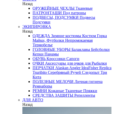
Назад
ОРУЖЕЙНЫЕ ЧЕХЛЫ
Тканевые
ПАТРОНТАШИ
Под патроны
ПОДВЕСЫ, ПОДСУМКИ
Подвесы
Подсумки
ЭКИПИРОВКА
Назад
ОДЕЖДА
Зимние костюмы
Костюм Горка
Майки, Футболки
Непромокаемая
Термобелье
ГОЛОВНЫЕ УБОРЫ
Балаклавы
Бейсболки
Кепки
Панамы
ОБУВЬ
Кроссовки
Сапоги
ОЧКИ
Аксессуары для очков
для Рыбалки
ПЕРЧАТКИ
Alaskan
Angler
IdeaFisher
Replica
Tsuribito
Серебряный Ручей
Следопыт
Три
Кита
ПОЛЕЗНЫЕ МЕЛОЧИ
Личная гигиена
Ремнаборы
РЕМНИ
Кожаные
Тканевые
Пряжки
СРЕДСТВА ЗАЩИТЫ
Репелленты
ДЛЯ АВТО
Назад