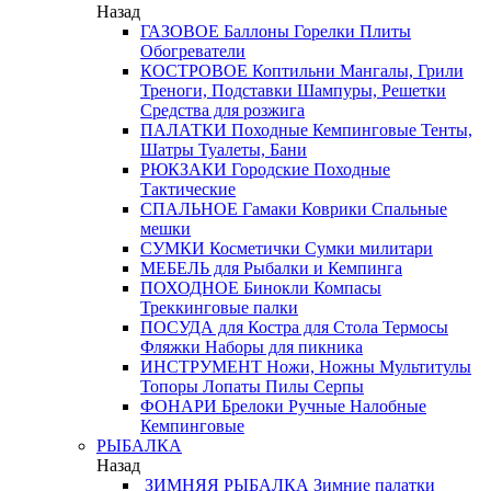
Назад
ГАЗОВОЕ
Баллоны
Горелки
Плиты
Обогреватели
КОСТРОВОЕ
Коптильни
Мангалы, Грили
Треноги, Подставки
Шампуры, Решетки
Средства для розжига
ПАЛАТКИ
Походные
Кемпинговые
Тенты,
Шатры
Туалеты, Бани
РЮКЗАКИ
Городские
Походные
Тактические
СПАЛЬНОЕ
Гамаки
Коврики
Спальные
мешки
СУМКИ
Косметички
Сумки милитари
МЕБЕЛЬ
для Рыбалки и Кемпинга
ПОХОДНОЕ
Бинокли
Компасы
Треккинговые палки
ПОСУДА
для Костра
для Стола
Термосы
Фляжки
Наборы для пикника
ИНСТРУМЕНТ
Ножи, Ножны
Мультитулы
Топоры
Лопаты
Пилы
Серпы
ФОНАРИ
Брелоки
Ручные
Налобные
Кемпинговые
РЫБАЛКА
Назад
ЗИМНЯЯ РЫБАЛКА
Зимние палатки