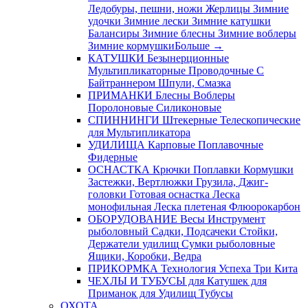
Ледобуры, пешни, ножи
Жерлицы
Зимние
удочки
Зимние лески
Зимние катушки
Балансиры
Зимние блесны
Зимние воблеры
Зимние кормушки
Больше
→
КАТУШКИ
Безынерционные
Мультипликаторные
Проводочные
С
Байтраннером
Шпули, Смазка
ПРИМАНКИ
Блесны
Воблеры
Поролоновые
Силиконовые
СПИННИНГИ
Штекерные
Телескопические
для Мультипликатора
УДИЛИЩА
Карповые
Поплавочные
Фидерные
ОСНАСТКА
Крючки
Поплавки
Кормушки
Застежки, Вертлюжки
Грузила, Джиг-
головки
Готовая оснастка
Леска
монофильная
Леска плетеная
Флюорокарбон
ОБОРУДОВАНИЕ
Весы
Инструмент
рыболовный
Садки, Подсачеки
Стойки,
Держатели удилищ
Сумки рыболовные
Ящики, Коробки, Ведра
ПРИКОРМКА
Технология Успеха
Три Кита
ЧЕХЛЫ И ТУБУСЫ
для Катушек
для
Приманок
для Удилищ
Тубусы
ОХОТА