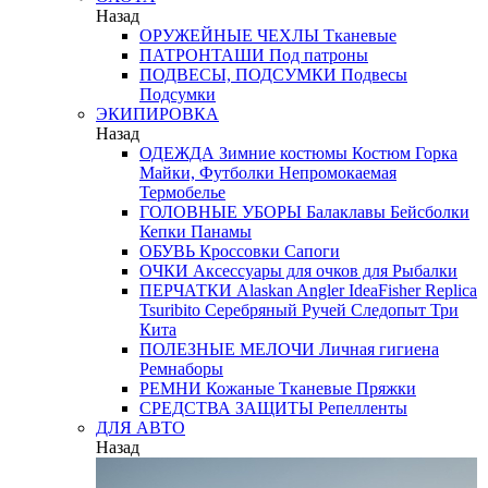
Назад
ОРУЖЕЙНЫЕ ЧЕХЛЫ
Тканевые
ПАТРОНТАШИ
Под патроны
ПОДВЕСЫ, ПОДСУМКИ
Подвесы
Подсумки
ЭКИПИРОВКА
Назад
ОДЕЖДА
Зимние костюмы
Костюм Горка
Майки, Футболки
Непромокаемая
Термобелье
ГОЛОВНЫЕ УБОРЫ
Балаклавы
Бейсболки
Кепки
Панамы
ОБУВЬ
Кроссовки
Сапоги
ОЧКИ
Аксессуары для очков
для Рыбалки
ПЕРЧАТКИ
Alaskan
Angler
IdeaFisher
Replica
Tsuribito
Серебряный Ручей
Следопыт
Три
Кита
ПОЛЕЗНЫЕ МЕЛОЧИ
Личная гигиена
Ремнаборы
РЕМНИ
Кожаные
Тканевые
Пряжки
СРЕДСТВА ЗАЩИТЫ
Репелленты
ДЛЯ АВТО
Назад