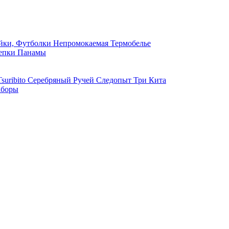
ки, Футболки
Непромокаемая
Термобелье
епки
Панамы
suribito
Серебряный Ручей
Следопыт
Три Кита
боры