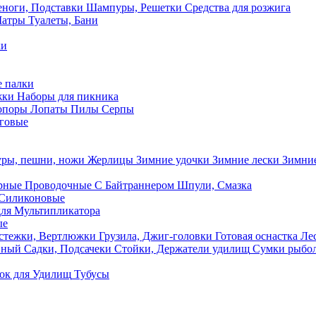
ноги, Подставки
Шампуры, Решетки
Средства для розжига
Шатры
Туалеты, Бани
ки
 палки
жки
Наборы для пикника
опоры
Лопаты
Пилы
Серпы
говые
ры, пешни, ножи
Жерлицы
Зимние удочки
Зимние лески
Зимние
рные
Проводочные
С Байтраннером
Шпули, Смазка
Силиконовые
ля Мультипликатора
ые
стежки, Вертлюжки
Грузила, Джиг-головки
Готовая оснастка
Лес
вный
Садки, Подсачеки
Стойки, Держатели удилищ
Сумки рыбо
ок
для Удилищ
Тубусы