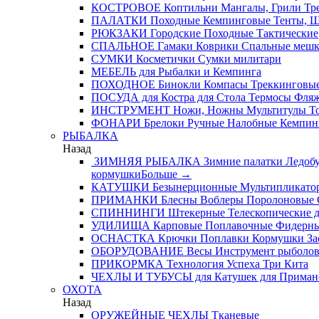
КОСТРОВОЕ
Коптильни
Мангалы, Грили
Тре
ПАЛАТКИ
Походные
Кемпинговые
Тенты, 
РЮКЗАКИ
Городские
Походные
Тактические
СПАЛЬНОЕ
Гамаки
Коврики
Спальные меш
СУМКИ
Косметички
Сумки милитари
МЕБЕЛЬ
для Рыбалки и Кемпинга
ПОХОДНОЕ
Бинокли
Компасы
Треккинговые
ПОСУДА
для Костра
для Стола
Термосы
Фля
ИНСТРУМЕНТ
Ножи, Ножны
Мультитулы
Т
ФОНАРИ
Брелоки
Ручные
Налобные
Кемпин
РЫБАЛКА
Назад
ЗИМНЯЯ РЫБАЛКА
Зимние палатки
Ледобу
кормушки
Больше
→
КАТУШКИ
Безынерционные
Мультипликато
ПРИМАНКИ
Блесны
Воблеры
Поролоновые
СПИННИНГИ
Штекерные
Телескопические
д
УДИЛИЩА
Карповые
Поплавочные
Фидерн
ОСНАСТКА
Крючки
Поплавки
Кормушки
За
ОБОРУДОВАНИЕ
Весы
Инструмент рыболо
ПРИКОРМКА
Технология Успеха
Три Кита
ЧЕХЛЫ И ТУБУСЫ
для Катушек
для Приман
ОХОТА
Назад
ОРУЖЕЙНЫЕ ЧЕХЛЫ
Тканевые