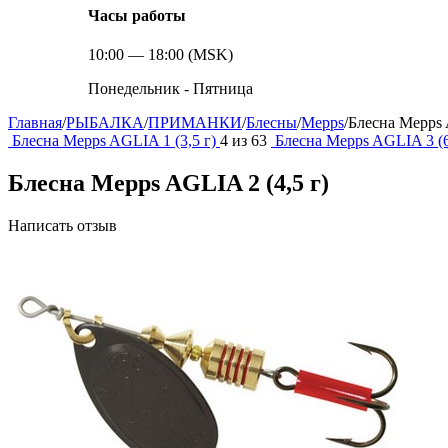
Часы работы
10:00 — 18:00 (MSK)
Понедельник - Пятница
Главная
/
РЫБАЛКА
/
ПРИМАНКИ
/
Блесны
/
Mepps
/
Блесна Mepps 
Блесна Mepps AGLIA 1 (3,5 г)
4
из
63
Блесна Mepps AGLIA 3 (6
Блесна Mepps AGLIA 2 (4,5 г)
Написать отзыв