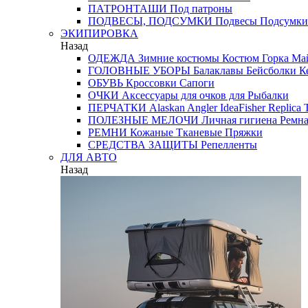
ПАТРОНТАШИ
Под патроны
ПОДВЕСЫ, ПОДСУМКИ
Подвесы
Подсумки
ЭКИПИРОВКА
Назад
ОДЕЖДА
Зимние костюмы
Костюм Горка
Май
ГОЛОВНЫЕ УБОРЫ
Балаклавы
Бейсболки
К
ОБУВЬ
Кроссовки
Сапоги
ОЧКИ
Аксессуары для очков
для Рыбалки
ПЕРЧАТКИ
Alaskan
Angler
IdeaFisher
Replica
T
ПОЛЕЗНЫЕ МЕЛОЧИ
Личная гигиена
Ремна
РЕМНИ
Кожаные
Тканевые
Пряжки
СРЕДСТВА ЗАЩИТЫ
Репелленты
ДЛЯ АВТО
Назад