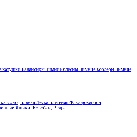
 катушки
Балансиры
Зимние блесны
Зимние воблеры
Зимние
ка монофильная
Леска плетеная
Флюорокарбон
ловные
Ящики, Коробки, Ведра