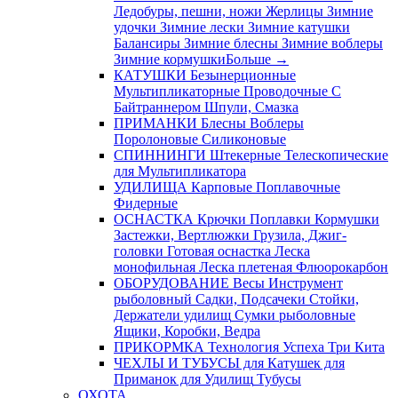
Ледобуры, пешни, ножи
Жерлицы
Зимние
удочки
Зимние лески
Зимние катушки
Балансиры
Зимние блесны
Зимние воблеры
Зимние кормушки
Больше
→
КАТУШКИ
Безынерционные
Мультипликаторные
Проводочные
С
Байтраннером
Шпули, Смазка
ПРИМАНКИ
Блесны
Воблеры
Поролоновые
Силиконовые
СПИННИНГИ
Штекерные
Телескопические
для Мультипликатора
УДИЛИЩА
Карповые
Поплавочные
Фидерные
ОСНАСТКА
Крючки
Поплавки
Кормушки
Застежки, Вертлюжки
Грузила, Джиг-
головки
Готовая оснастка
Леска
монофильная
Леска плетеная
Флюорокарбон
ОБОРУДОВАНИЕ
Весы
Инструмент
рыболовный
Садки, Подсачеки
Стойки,
Держатели удилищ
Сумки рыболовные
Ящики, Коробки, Ведра
ПРИКОРМКА
Технология Успеха
Три Кита
ЧЕХЛЫ И ТУБУСЫ
для Катушек
для
Приманок
для Удилищ
Тубусы
ОХОТА