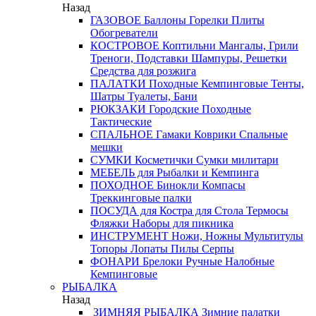
Назад
ГАЗОВОЕ
Баллоны
Горелки
Плиты
Обогреватели
КОСТРОВОЕ
Коптильни
Мангалы, Грили
Треноги, Подставки
Шампуры, Решетки
Средства для розжига
ПАЛАТКИ
Походные
Кемпинговые
Тенты,
Шатры
Туалеты, Бани
РЮКЗАКИ
Городские
Походные
Тактические
СПАЛЬНОЕ
Гамаки
Коврики
Спальные
мешки
СУМКИ
Косметички
Сумки милитари
МЕБЕЛЬ
для Рыбалки и Кемпинга
ПОХОДНОЕ
Бинокли
Компасы
Треккинговые палки
ПОСУДА
для Костра
для Стола
Термосы
Фляжки
Наборы для пикника
ИНСТРУМЕНТ
Ножи, Ножны
Мультитулы
Топоры
Лопаты
Пилы
Серпы
ФОНАРИ
Брелоки
Ручные
Налобные
Кемпинговые
РЫБАЛКА
Назад
ЗИМНЯЯ РЫБАЛКА
Зимние палатки