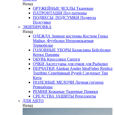
Назад
ОРУЖЕЙНЫЕ ЧЕХЛЫ
Тканевые
ПАТРОНТАШИ
Под патроны
ПОДВЕСЫ, ПОДСУМКИ
Подвесы
Подсумки
ЭКИПИРОВКА
Назад
ОДЕЖДА
Зимние костюмы
Костюм Горка
Майки, Футболки
Непромокаемая
Термобелье
ГОЛОВНЫЕ УБОРЫ
Балаклавы
Бейсболки
Кепки
Панамы
ОБУВЬ
Кроссовки
Сапоги
ОЧКИ
Аксессуары для очков
для Рыбалки
ПЕРЧАТКИ
Alaskan
Angler
IdeaFisher
Replica
Tsuribito
Серебряный Ручей
Следопыт
Три
Кита
ПОЛЕЗНЫЕ МЕЛОЧИ
Личная гигиена
Ремнаборы
РЕМНИ
Кожаные
Тканевые
Пряжки
СРЕДСТВА ЗАЩИТЫ
Репелленты
ДЛЯ АВТО
Назад