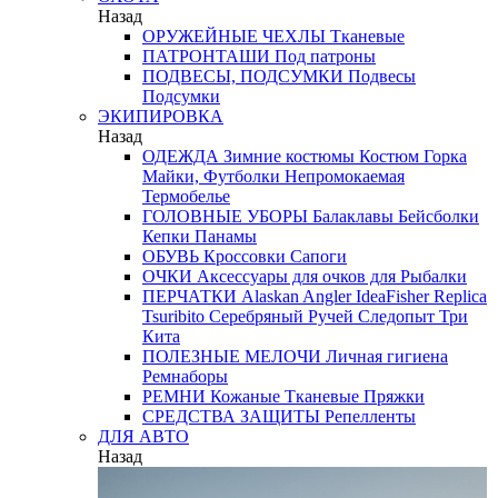
Назад
ОРУЖЕЙНЫЕ ЧЕХЛЫ
Тканевые
ПАТРОНТАШИ
Под патроны
ПОДВЕСЫ, ПОДСУМКИ
Подвесы
Подсумки
ЭКИПИРОВКА
Назад
ОДЕЖДА
Зимние костюмы
Костюм Горка
Майки, Футболки
Непромокаемая
Термобелье
ГОЛОВНЫЕ УБОРЫ
Балаклавы
Бейсболки
Кепки
Панамы
ОБУВЬ
Кроссовки
Сапоги
ОЧКИ
Аксессуары для очков
для Рыбалки
ПЕРЧАТКИ
Alaskan
Angler
IdeaFisher
Replica
Tsuribito
Серебряный Ручей
Следопыт
Три
Кита
ПОЛЕЗНЫЕ МЕЛОЧИ
Личная гигиена
Ремнаборы
РЕМНИ
Кожаные
Тканевые
Пряжки
СРЕДСТВА ЗАЩИТЫ
Репелленты
ДЛЯ АВТО
Назад