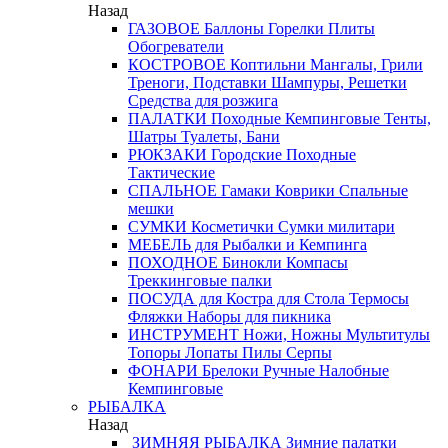
Назад
ГАЗОВОЕ
Баллоны
Горелки
Плиты
Обогреватели
КОСТРОВОЕ
Коптильни
Мангалы, Грили
Треноги, Подставки
Шампуры, Решетки
Средства для розжига
ПАЛАТКИ
Походные
Кемпинговые
Тенты,
Шатры
Туалеты, Бани
РЮКЗАКИ
Городские
Походные
Тактические
СПАЛЬНОЕ
Гамаки
Коврики
Спальные
мешки
СУМКИ
Косметички
Сумки милитари
МЕБЕЛЬ
для Рыбалки и Кемпинга
ПОХОДНОЕ
Бинокли
Компасы
Треккинговые палки
ПОСУДА
для Костра
для Стола
Термосы
Фляжки
Наборы для пикника
ИНСТРУМЕНТ
Ножи, Ножны
Мультитулы
Топоры
Лопаты
Пилы
Серпы
ФОНАРИ
Брелоки
Ручные
Налобные
Кемпинговые
РЫБАЛКА
Назад
ЗИМНЯЯ РЫБАЛКА
Зимние палатки