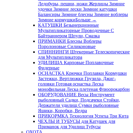
Ледобуры, пешни, ножи
Жерлицы
Зимние
удочки
Зимние лески
Зимние катушки
Балансиры
Зимние блесны
Зимние воблеры
Зимние кормушки
Больше
→
КАТУШКИ
Безынерционные
Мультипликаторные
Проводочные
С
Байтраннером
Шпули, Смазка
ПРИМАНКИ
Блесны
Воблеры
Поролоновые
Силиконовые
СПИННИНГИ
Штекерные
Телескопические
для Мультипликатора
УДИЛИЩА
Карповые
Поплавочные
Фидерные
ОСНАСТКА
Крючки
Поплавки
Кормушки
Застежки, Вертлюжки
Грузила, Джиг-
головки
Готовая оснастка
Леска
монофильная
Леска плетеная
Флюорокарбон
ОБОРУДОВАНИЕ
Весы
Инструмент
рыболовный
Садки, Подсачеки
Стойки,
Держатели удилищ
Сумки рыболовные
Ящики, Коробки, Ведра
ПРИКОРМКА
Технология Успеха
Три Кита
ЧЕХЛЫ И ТУБУСЫ
для Катушек
для
Приманок
для Удилищ
Тубусы
ОХОТА