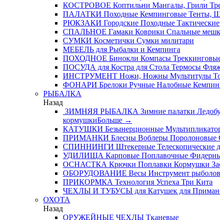
КОСТРОВОЕ
Коптильни
Мангалы, Грили
Тре
ПАЛАТКИ
Походные
Кемпинговые
Тенты, 
РЮКЗАКИ
Городские
Походные
Тактические
СПАЛЬНОЕ
Гамаки
Коврики
Спальные меш
СУМКИ
Косметички
Сумки милитари
МЕБЕЛЬ
для Рыбалки и Кемпинга
ПОХОДНОЕ
Бинокли
Компасы
Треккинговые
ПОСУДА
для Костра
для Стола
Термосы
Фля
ИНСТРУМЕНТ
Ножи, Ножны
Мультитулы
Т
ФОНАРИ
Брелоки
Ручные
Налобные
Кемпин
РЫБАЛКА
Назад
ЗИМНЯЯ РЫБАЛКА
Зимние палатки
Ледобу
кормушки
Больше
→
КАТУШКИ
Безынерционные
Мультипликато
ПРИМАНКИ
Блесны
Воблеры
Поролоновые
СПИННИНГИ
Штекерные
Телескопические
д
УДИЛИЩА
Карповые
Поплавочные
Фидерн
ОСНАСТКА
Крючки
Поплавки
Кормушки
За
ОБОРУДОВАНИЕ
Весы
Инструмент рыболо
ПРИКОРМКА
Технология Успеха
Три Кита
ЧЕХЛЫ И ТУБУСЫ
для Катушек
для Приман
ОХОТА
Назад
ОРУЖЕЙНЫЕ ЧЕХЛЫ
Тканевые