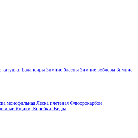
 катушки
Балансиры
Зимние блесны
Зимние воблеры
Зимние
ка монофильная
Леска плетеная
Флюорокарбон
ловные
Ящики, Коробки, Ведра