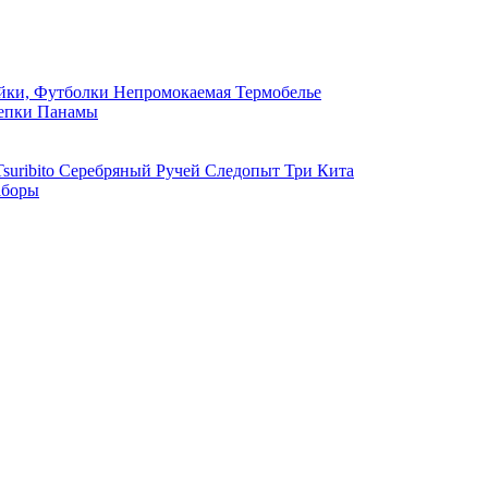
ки, Футболки
Непромокаемая
Термобелье
епки
Панамы
suribito
Серебряный Ручей
Следопыт
Три Кита
боры