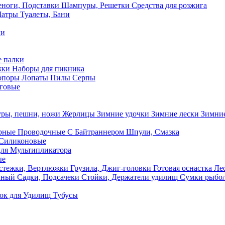
ноги, Подставки
Шампуры, Решетки
Средства для розжига
Шатры
Туалеты, Бани
ки
 палки
жки
Наборы для пикника
опоры
Лопаты
Пилы
Серпы
говые
ры, пешни, ножи
Жерлицы
Зимние удочки
Зимние лески
Зимние
рные
Проводочные
С Байтраннером
Шпули, Смазка
Силиконовые
ля Мультипликатора
ые
стежки, Вертлюжки
Грузила, Джиг-головки
Готовая оснастка
Лес
вный
Садки, Подсачеки
Стойки, Держатели удилищ
Сумки рыбо
ок
для Удилищ
Тубусы