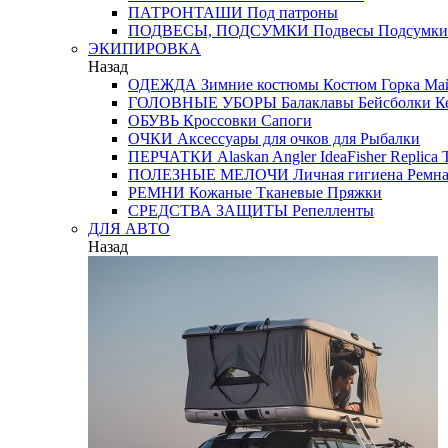
ПАТРОНТАШИ
Под патроны
ПОДВЕСЫ, ПОДСУМКИ
Подвесы
Подсумки
ЭКИПИРОВКА
Назад
ОДЕЖДА
Зимние костюмы
Костюм Горка
Май
ГОЛОВНЫЕ УБОРЫ
Балаклавы
Бейсболки
К
ОБУВЬ
Кроссовки
Сапоги
ОЧКИ
Аксессуары для очков
для Рыбалки
ПЕРЧАТКИ
Alaskan
Angler
IdeaFisher
Replica
T
ПОЛЕЗНЫЕ МЕЛОЧИ
Личная гигиена
Ремна
РЕМНИ
Кожаные
Тканевые
Пряжки
СРЕДСТВА ЗАЩИТЫ
Репелленты
ДЛЯ АВТО
Назад