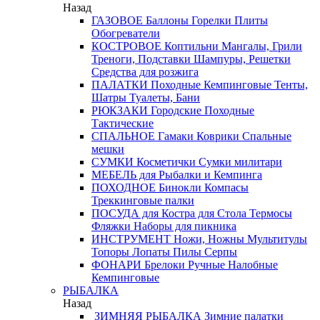
Назад
ГАЗОВОЕ
Баллоны
Горелки
Плиты
Обогреватели
КОСТРОВОЕ
Коптильни
Мангалы, Грили
Треноги, Подставки
Шампуры, Решетки
Средства для розжига
ПАЛАТКИ
Походные
Кемпинговые
Тенты,
Шатры
Туалеты, Бани
РЮКЗАКИ
Городские
Походные
Тактические
СПАЛЬНОЕ
Гамаки
Коврики
Спальные
мешки
СУМКИ
Косметички
Сумки милитари
МЕБЕЛЬ
для Рыбалки и Кемпинга
ПОХОДНОЕ
Бинокли
Компасы
Треккинговые палки
ПОСУДА
для Костра
для Стола
Термосы
Фляжки
Наборы для пикника
ИНСТРУМЕНТ
Ножи, Ножны
Мультитулы
Топоры
Лопаты
Пилы
Серпы
ФОНАРИ
Брелоки
Ручные
Налобные
Кемпинговые
РЫБАЛКА
Назад
ЗИМНЯЯ РЫБАЛКА
Зимние палатки