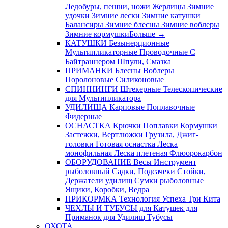
Ледобуры, пешни, ножи
Жерлицы
Зимние
удочки
Зимние лески
Зимние катушки
Балансиры
Зимние блесны
Зимние воблеры
Зимние кормушки
Больше
→
КАТУШКИ
Безынерционные
Мультипликаторные
Проводочные
С
Байтраннером
Шпули, Смазка
ПРИМАНКИ
Блесны
Воблеры
Поролоновые
Силиконовые
СПИННИНГИ
Штекерные
Телескопические
для Мультипликатора
УДИЛИЩА
Карповые
Поплавочные
Фидерные
ОСНАСТКА
Крючки
Поплавки
Кормушки
Застежки, Вертлюжки
Грузила, Джиг-
головки
Готовая оснастка
Леска
монофильная
Леска плетеная
Флюорокарбон
ОБОРУДОВАНИЕ
Весы
Инструмент
рыболовный
Садки, Подсачеки
Стойки,
Держатели удилищ
Сумки рыболовные
Ящики, Коробки, Ведра
ПРИКОРМКА
Технология Успеха
Три Кита
ЧЕХЛЫ И ТУБУСЫ
для Катушек
для
Приманок
для Удилищ
Тубусы
ОХОТА