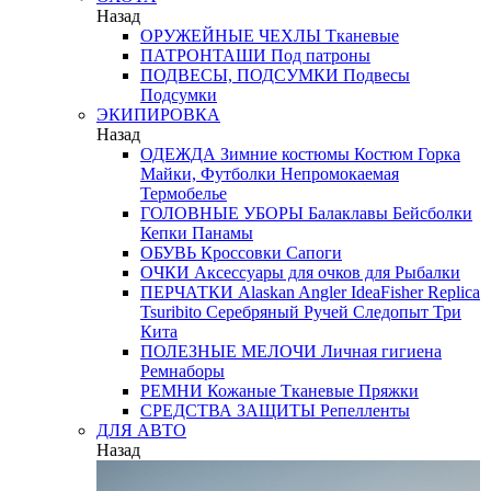
Назад
ОРУЖЕЙНЫЕ ЧЕХЛЫ
Тканевые
ПАТРОНТАШИ
Под патроны
ПОДВЕСЫ, ПОДСУМКИ
Подвесы
Подсумки
ЭКИПИРОВКА
Назад
ОДЕЖДА
Зимние костюмы
Костюм Горка
Майки, Футболки
Непромокаемая
Термобелье
ГОЛОВНЫЕ УБОРЫ
Балаклавы
Бейсболки
Кепки
Панамы
ОБУВЬ
Кроссовки
Сапоги
ОЧКИ
Аксессуары для очков
для Рыбалки
ПЕРЧАТКИ
Alaskan
Angler
IdeaFisher
Replica
Tsuribito
Серебряный Ручей
Следопыт
Три
Кита
ПОЛЕЗНЫЕ МЕЛОЧИ
Личная гигиена
Ремнаборы
РЕМНИ
Кожаные
Тканевые
Пряжки
СРЕДСТВА ЗАЩИТЫ
Репелленты
ДЛЯ АВТО
Назад