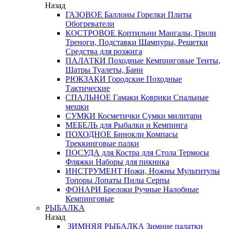
Назад
ГАЗОВОЕ
Баллоны
Горелки
Плиты
Обогреватели
КОСТРОВОЕ
Коптильни
Мангалы, Грили
Треноги, Подставки
Шампуры, Решетки
Средства для розжига
ПАЛАТКИ
Походные
Кемпинговые
Тенты,
Шатры
Туалеты, Бани
РЮКЗАКИ
Городские
Походные
Тактические
СПАЛЬНОЕ
Гамаки
Коврики
Спальные
мешки
СУМКИ
Косметички
Сумки милитари
МЕБЕЛЬ
для Рыбалки и Кемпинга
ПОХОДНОЕ
Бинокли
Компасы
Треккинговые палки
ПОСУДА
для Костра
для Стола
Термосы
Фляжки
Наборы для пикника
ИНСТРУМЕНТ
Ножи, Ножны
Мультитулы
Топоры
Лопаты
Пилы
Серпы
ФОНАРИ
Брелоки
Ручные
Налобные
Кемпинговые
РЫБАЛКА
Назад
ЗИМНЯЯ РЫБАЛКА
Зимние палатки