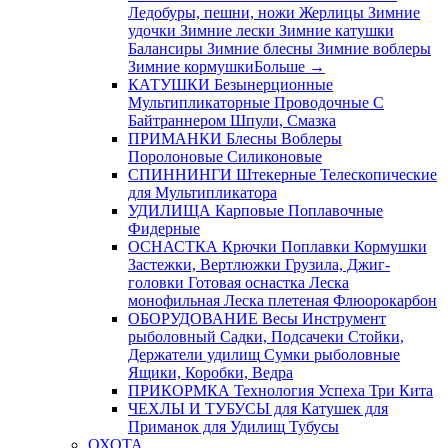
Ледобуры, пешни, ножи
Жерлицы
Зимние
удочки
Зимние лески
Зимние катушки
Балансиры
Зимние блесны
Зимние воблеры
Зимние кормушки
Больше
→
КАТУШКИ
Безынерционные
Мультипликаторные
Проводочные
С
Байтраннером
Шпули, Смазка
ПРИМАНКИ
Блесны
Воблеры
Поролоновые
Силиконовые
СПИННИНГИ
Штекерные
Телескопические
для Мультипликатора
УДИЛИЩА
Карповые
Поплавочные
Фидерные
ОСНАСТКА
Крючки
Поплавки
Кормушки
Застежки, Вертлюжки
Грузила, Джиг-
головки
Готовая оснастка
Леска
монофильная
Леска плетеная
Флюорокарбон
ОБОРУДОВАНИЕ
Весы
Инструмент
рыболовный
Садки, Подсачеки
Стойки,
Держатели удилищ
Сумки рыболовные
Ящики, Коробки, Ведра
ПРИКОРМКА
Технология Успеха
Три Кита
ЧЕХЛЫ И ТУБУСЫ
для Катушек
для
Приманок
для Удилищ
Тубусы
ОХОТА