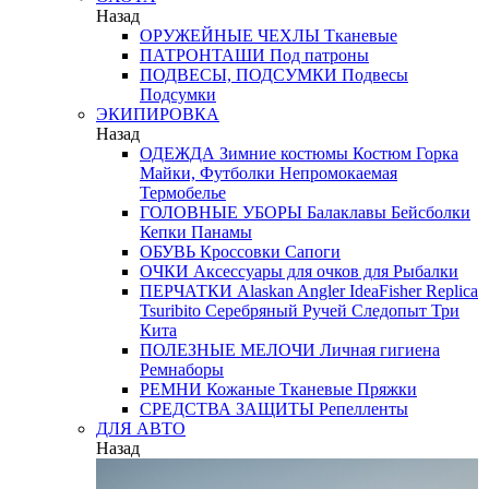
Назад
ОРУЖЕЙНЫЕ ЧЕХЛЫ
Тканевые
ПАТРОНТАШИ
Под патроны
ПОДВЕСЫ, ПОДСУМКИ
Подвесы
Подсумки
ЭКИПИРОВКА
Назад
ОДЕЖДА
Зимние костюмы
Костюм Горка
Майки, Футболки
Непромокаемая
Термобелье
ГОЛОВНЫЕ УБОРЫ
Балаклавы
Бейсболки
Кепки
Панамы
ОБУВЬ
Кроссовки
Сапоги
ОЧКИ
Аксессуары для очков
для Рыбалки
ПЕРЧАТКИ
Alaskan
Angler
IdeaFisher
Replica
Tsuribito
Серебряный Ручей
Следопыт
Три
Кита
ПОЛЕЗНЫЕ МЕЛОЧИ
Личная гигиена
Ремнаборы
РЕМНИ
Кожаные
Тканевые
Пряжки
СРЕДСТВА ЗАЩИТЫ
Репелленты
ДЛЯ АВТО
Назад