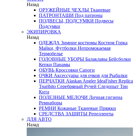
Назад
ОРУЖЕЙНЫЕ ЧЕХЛЫ
Тканевые
ПАТРОНТАШИ
Под патроны
ПОДВЕСЫ, ПОДСУМКИ
Подвесы
Подсумки
ЭКИПИРОВКА
Назад
ОДЕЖДА
Зимние костюмы
Костюм Горка
Майки, Футболки
Непромокаемая
Термобелье
ГОЛОВНЫЕ УБОРЫ
Балаклавы
Бейсболки
Кепки
Панамы
ОБУВЬ
Кроссовки
Сапоги
ОЧКИ
Аксессуары для очков
для Рыбалки
ПЕРЧАТКИ
Alaskan
Angler
IdeaFisher
Replica
Tsuribito
Серебряный Ручей
Следопыт
Три
Кита
ПОЛЕЗНЫЕ МЕЛОЧИ
Личная гигиена
Ремнаборы
РЕМНИ
Кожаные
Тканевые
Пряжки
СРЕДСТВА ЗАЩИТЫ
Репелленты
ДЛЯ АВТО
Назад