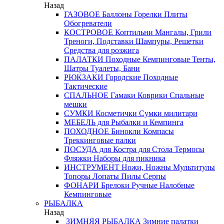
Назад
ГАЗОВОЕ
Баллоны
Горелки
Плиты
Обогреватели
КОСТРОВОЕ
Коптильни
Мангалы, Грили
Треноги, Подставки
Шампуры, Решетки
Средства для розжига
ПАЛАТКИ
Походные
Кемпинговые
Тенты,
Шатры
Туалеты, Бани
РЮКЗАКИ
Городские
Походные
Тактические
СПАЛЬНОЕ
Гамаки
Коврики
Спальные
мешки
СУМКИ
Косметички
Сумки милитари
МЕБЕЛЬ
для Рыбалки и Кемпинга
ПОХОДНОЕ
Бинокли
Компасы
Треккинговые палки
ПОСУДА
для Костра
для Стола
Термосы
Фляжки
Наборы для пикника
ИНСТРУМЕНТ
Ножи, Ножны
Мультитулы
Топоры
Лопаты
Пилы
Серпы
ФОНАРИ
Брелоки
Ручные
Налобные
Кемпинговые
РЫБАЛКА
Назад
ЗИМНЯЯ РЫБАЛКА
Зимние палатки