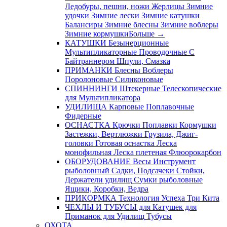
Ледобуры, пешни, ножи
Жерлицы
Зимние
удочки
Зимние лески
Зимние катушки
Балансиры
Зимние блесны
Зимние воблеры
Зимние кормушки
Больше
→
КАТУШКИ
Безынерционные
Мультипликаторные
Проводочные
С
Байтраннером
Шпули, Смазка
ПРИМАНКИ
Блесны
Воблеры
Поролоновые
Силиконовые
СПИННИНГИ
Штекерные
Телескопические
для Мультипликатора
УДИЛИЩА
Карповые
Поплавочные
Фидерные
ОСНАСТКА
Крючки
Поплавки
Кормушки
Застежки, Вертлюжки
Грузила, Джиг-
головки
Готовая оснастка
Леска
монофильная
Леска плетеная
Флюорокарбон
ОБОРУДОВАНИЕ
Весы
Инструмент
рыболовный
Садки, Подсачеки
Стойки,
Держатели удилищ
Сумки рыболовные
Ящики, Коробки, Ведра
ПРИКОРМКА
Технология Успеха
Три Кита
ЧЕХЛЫ И ТУБУСЫ
для Катушек
для
Приманок
для Удилищ
Тубусы
ОХОТА