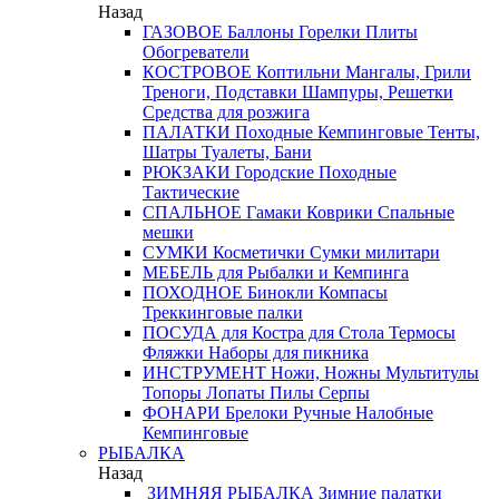
Назад
ГАЗОВОЕ
Баллоны
Горелки
Плиты
Обогреватели
КОСТРОВОЕ
Коптильни
Мангалы, Грили
Треноги, Подставки
Шампуры, Решетки
Средства для розжига
ПАЛАТКИ
Походные
Кемпинговые
Тенты,
Шатры
Туалеты, Бани
РЮКЗАКИ
Городские
Походные
Тактические
СПАЛЬНОЕ
Гамаки
Коврики
Спальные
мешки
СУМКИ
Косметички
Сумки милитари
МЕБЕЛЬ
для Рыбалки и Кемпинга
ПОХОДНОЕ
Бинокли
Компасы
Треккинговые палки
ПОСУДА
для Костра
для Стола
Термосы
Фляжки
Наборы для пикника
ИНСТРУМЕНТ
Ножи, Ножны
Мультитулы
Топоры
Лопаты
Пилы
Серпы
ФОНАРИ
Брелоки
Ручные
Налобные
Кемпинговые
РЫБАЛКА
Назад
ЗИМНЯЯ РЫБАЛКА
Зимние палатки