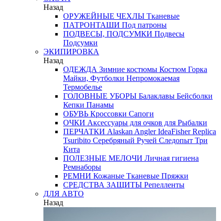
Назад
ОРУЖЕЙНЫЕ ЧЕХЛЫ
Тканевые
ПАТРОНТАШИ
Под патроны
ПОДВЕСЫ, ПОДСУМКИ
Подвесы
Подсумки
ЭКИПИРОВКА
Назад
ОДЕЖДА
Зимние костюмы
Костюм Горка
Майки, Футболки
Непромокаемая
Термобелье
ГОЛОВНЫЕ УБОРЫ
Балаклавы
Бейсболки
Кепки
Панамы
ОБУВЬ
Кроссовки
Сапоги
ОЧКИ
Аксессуары для очков
для Рыбалки
ПЕРЧАТКИ
Alaskan
Angler
IdeaFisher
Replica
Tsuribito
Серебряный Ручей
Следопыт
Три
Кита
ПОЛЕЗНЫЕ МЕЛОЧИ
Личная гигиена
Ремнаборы
РЕМНИ
Кожаные
Тканевые
Пряжки
СРЕДСТВА ЗАЩИТЫ
Репелленты
ДЛЯ АВТО
Назад