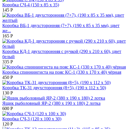
Коробка СЧ-4 (150 х 85 х 35)
145
Р
Коробка ВБ-1 двухсторонняя (7+7), (190 х 85 х 35 мм), цвет
же...
165
Р
Коробка КД-1 двухсторонняя с ручкой (290 х 210 х 60), цвет
белый
335
Р
Коробка спиннингиста на пояс КС-1 (330 х 170 х 40) чёрная
450
Р
Коробка ТК-31 двухсторонняя (8+5), (190 х 112 х 50)
130
Р
Ящик рыболовный ЯР-2 (380 х 190 х 180) 2 лотка
600
Р
Коробка СЧ-3 (120 х 100 х 30)
120
Р