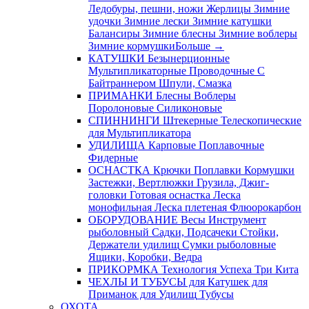
Ледобуры, пешни, ножи
Жерлицы
Зимние
удочки
Зимние лески
Зимние катушки
Балансиры
Зимние блесны
Зимние воблеры
Зимние кормушки
Больше
→
КАТУШКИ
Безынерционные
Мультипликаторные
Проводочные
С
Байтраннером
Шпули, Смазка
ПРИМАНКИ
Блесны
Воблеры
Поролоновые
Силиконовые
СПИННИНГИ
Штекерные
Телескопические
для Мультипликатора
УДИЛИЩА
Карповые
Поплавочные
Фидерные
ОСНАСТКА
Крючки
Поплавки
Кормушки
Застежки, Вертлюжки
Грузила, Джиг-
головки
Готовая оснастка
Леска
монофильная
Леска плетеная
Флюорокарбон
ОБОРУДОВАНИЕ
Весы
Инструмент
рыболовный
Садки, Подсачеки
Стойки,
Держатели удилищ
Сумки рыболовные
Ящики, Коробки, Ведра
ПРИКОРМКА
Технология Успеха
Три Кита
ЧЕХЛЫ И ТУБУСЫ
для Катушек
для
Приманок
для Удилищ
Тубусы
ОХОТА