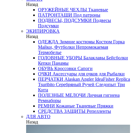
Назад
ОРУЖЕЙНЫЕ ЧЕХЛЫ
Тканевые
ПАТРОНТАШИ
Под патроны
ПОДВЕСЫ, ПОДСУМКИ
Подвесы
Подсумки
ЭКИПИРОВКА
Назад
ОДЕЖДА
Зимние костюмы
Костюм Горка
Майки, Футболки
Непромокаемая
Термобелье
ГОЛОВНЫЕ УБОРЫ
Балаклавы
Бейсболки
Кепки
Панамы
ОБУВЬ
Кроссовки
Сапоги
ОЧКИ
Аксессуары для очков
для Рыбалки
ПЕРЧАТКИ
Alaskan
Angler
IdeaFisher
Replica
Tsuribito
Серебряный Ручей
Следопыт
Три
Кита
ПОЛЕЗНЫЕ МЕЛОЧИ
Личная гигиена
Ремнаборы
РЕМНИ
Кожаные
Тканевые
Пряжки
СРЕДСТВА ЗАЩИТЫ
Репелленты
ДЛЯ АВТО
Назад