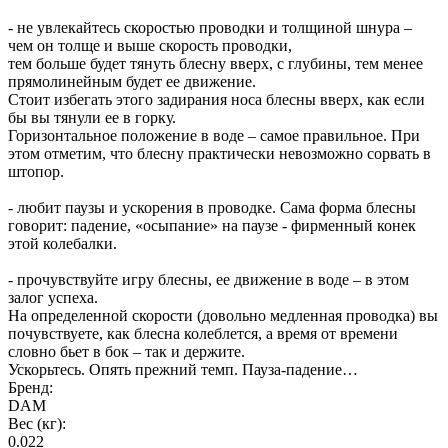
- не увлекайтесь скоростью проводки и толщиной шнура –
чем он толще и выше скорость проводки,
тем больше будет тянуть блесну вверх, с глубины, тем менее
прямолинейным будет ее движение.
Стоит избегать этого задирания носа блесны вверх, как если
бы вы тянули ее в горку.
Горизонтальное положение в воде – самое правильное. При
этом отметим, что блесну практически невозможно сорвать в
штопор.
- любит паузы и ускорения в проводке. Сама форма блесны
говорит: падение, «осыпание» на паузе - фирменный конек
этой колебалки.
- прочувствуйте игру блесны, ее движение в воде – в этом
залог успеха.
На определенной скорости (довольно медленная проводка) вы
почувствуете, как блесна колеблется, а время от времени
словно бьет в бок – так и держите.
Ускорьтесь. Опять прежний темп. Пауза-падение…
Бренд:
DAM
Вес (кг):
0.022