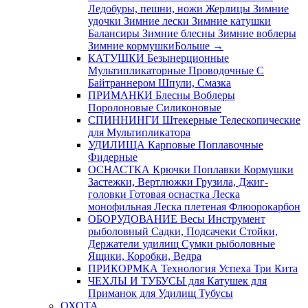
Ледобуры, пешни, ножи
Жерлицы
Зимние
удочки
Зимние лески
Зимние катушки
Балансиры
Зимние блесны
Зимние воблеры
Зимние кормушки
Больше
→
КАТУШКИ
Безынерционные
Мультипликаторные
Проводочные
С
Байтраннером
Шпули, Смазка
ПРИМАНКИ
Блесны
Воблеры
Поролоновые
Силиконовые
СПИННИНГИ
Штекерные
Телескопические
для Мультипликатора
УДИЛИЩА
Карповые
Поплавочные
Фидерные
ОСНАСТКА
Крючки
Поплавки
Кормушки
Застежки, Вертлюжки
Грузила, Джиг-
головки
Готовая оснастка
Леска
монофильная
Леска плетеная
Флюорокарбон
ОБОРУДОВАНИЕ
Весы
Инструмент
рыболовный
Садки, Подсачеки
Стойки,
Держатели удилищ
Сумки рыболовные
Ящики, Коробки, Ведра
ПРИКОРМКА
Технология Успеха
Три Кита
ЧЕХЛЫ И ТУБУСЫ
для Катушек
для
Приманок
для Удилищ
Тубусы
ОХОТА