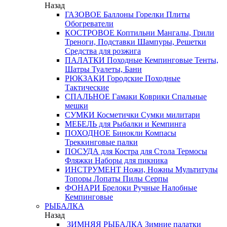
Назад
ГАЗОВОЕ
Баллоны
Горелки
Плиты
Обогреватели
КОСТРОВОЕ
Коптильни
Мангалы, Грили
Треноги, Подставки
Шампуры, Решетки
Средства для розжига
ПАЛАТКИ
Походные
Кемпинговые
Тенты,
Шатры
Туалеты, Бани
РЮКЗАКИ
Городские
Походные
Тактические
СПАЛЬНОЕ
Гамаки
Коврики
Спальные
мешки
СУМКИ
Косметички
Сумки милитари
МЕБЕЛЬ
для Рыбалки и Кемпинга
ПОХОДНОЕ
Бинокли
Компасы
Треккинговые палки
ПОСУДА
для Костра
для Стола
Термосы
Фляжки
Наборы для пикника
ИНСТРУМЕНТ
Ножи, Ножны
Мультитулы
Топоры
Лопаты
Пилы
Серпы
ФОНАРИ
Брелоки
Ручные
Налобные
Кемпинговые
РЫБАЛКА
Назад
ЗИМНЯЯ РЫБАЛКА
Зимние палатки