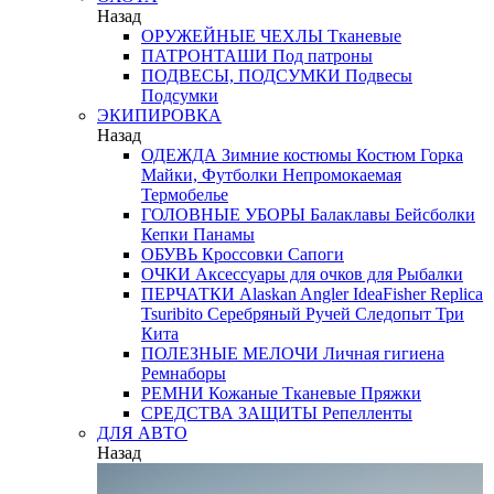
Назад
ОРУЖЕЙНЫЕ ЧЕХЛЫ
Тканевые
ПАТРОНТАШИ
Под патроны
ПОДВЕСЫ, ПОДСУМКИ
Подвесы
Подсумки
ЭКИПИРОВКА
Назад
ОДЕЖДА
Зимние костюмы
Костюм Горка
Майки, Футболки
Непромокаемая
Термобелье
ГОЛОВНЫЕ УБОРЫ
Балаклавы
Бейсболки
Кепки
Панамы
ОБУВЬ
Кроссовки
Сапоги
ОЧКИ
Аксессуары для очков
для Рыбалки
ПЕРЧАТКИ
Alaskan
Angler
IdeaFisher
Replica
Tsuribito
Серебряный Ручей
Следопыт
Три
Кита
ПОЛЕЗНЫЕ МЕЛОЧИ
Личная гигиена
Ремнаборы
РЕМНИ
Кожаные
Тканевые
Пряжки
СРЕДСТВА ЗАЩИТЫ
Репелленты
ДЛЯ АВТО
Назад