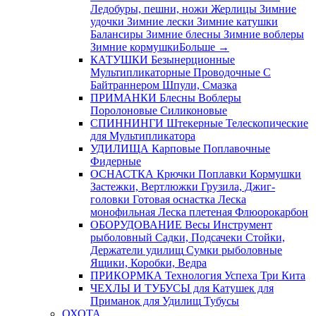
Ледобуры, пешни, ножи
Жерлицы
Зимние
удочки
Зимние лески
Зимние катушки
Балансиры
Зимние блесны
Зимние воблеры
Зимние кормушки
Больше
→
КАТУШКИ
Безынерционные
Мультипликаторные
Проводочные
С
Байтраннером
Шпули, Смазка
ПРИМАНКИ
Блесны
Воблеры
Поролоновые
Силиконовые
СПИННИНГИ
Штекерные
Телескопические
для Мультипликатора
УДИЛИЩА
Карповые
Поплавочные
Фидерные
ОСНАСТКА
Крючки
Поплавки
Кормушки
Застежки, Вертлюжки
Грузила, Джиг-
головки
Готовая оснастка
Леска
монофильная
Леска плетеная
Флюорокарбон
ОБОРУДОВАНИЕ
Весы
Инструмент
рыболовный
Садки, Подсачеки
Стойки,
Держатели удилищ
Сумки рыболовные
Ящики, Коробки, Ведра
ПРИКОРМКА
Технология Успеха
Три Кита
ЧЕХЛЫ И ТУБУСЫ
для Катушек
для
Приманок
для Удилищ
Тубусы
ОХОТА