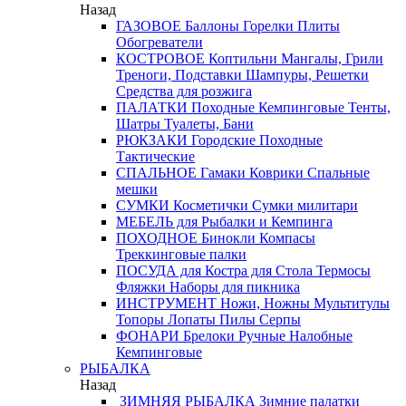
Назад
ГАЗОВОЕ
Баллоны
Горелки
Плиты
Обогреватели
КОСТРОВОЕ
Коптильни
Мангалы, Грили
Треноги, Подставки
Шампуры, Решетки
Средства для розжига
ПАЛАТКИ
Походные
Кемпинговые
Тенты,
Шатры
Туалеты, Бани
РЮКЗАКИ
Городские
Походные
Тактические
СПАЛЬНОЕ
Гамаки
Коврики
Спальные
мешки
СУМКИ
Косметички
Сумки милитари
МЕБЕЛЬ
для Рыбалки и Кемпинга
ПОХОДНОЕ
Бинокли
Компасы
Треккинговые палки
ПОСУДА
для Костра
для Стола
Термосы
Фляжки
Наборы для пикника
ИНСТРУМЕНТ
Ножи, Ножны
Мультитулы
Топоры
Лопаты
Пилы
Серпы
ФОНАРИ
Брелоки
Ручные
Налобные
Кемпинговые
РЫБАЛКА
Назад
ЗИМНЯЯ РЫБАЛКА
Зимние палатки