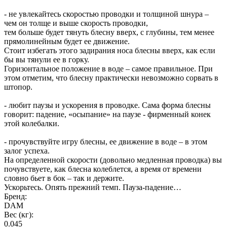
- не увлекайтесь скоростью проводки и толщиной шнура –
чем он толще и выше скорость проводки,
тем больше будет тянуть блесну вверх, с глубины, тем менее
прямолинейным будет ее движение.
Стоит избегать этого задирания носа блесны вверх, как если
бы вы тянули ее в горку.
Горизонтальное положение в воде – самое правильное. При
этом отметим, что блесну практически невозможно сорвать в
штопор.
- любит паузы и ускорения в проводке. Сама форма блесны
говорит: падение, «осыпание» на паузе - фирменный конек
этой колебалки.
- прочувствуйте игру блесны, ее движение в воде – в этом
залог успеха.
На определенной скорости (довольно медленная проводка) вы
почувствуете, как блесна колеблется, а время от времени
словно бьет в бок – так и держите.
Ускорьтесь. Опять прежний темп. Пауза-падение…
Бренд:
DAM
Вес (кг):
0.045