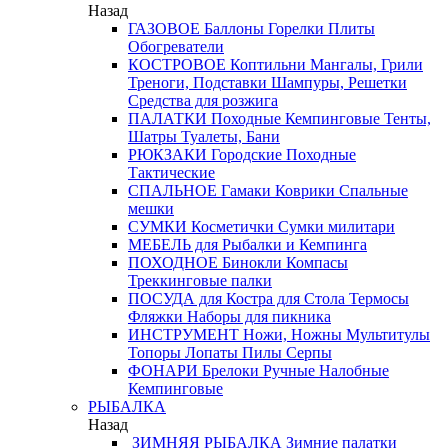
Назад
ГАЗОВОЕ
Баллоны
Горелки
Плиты
Обогреватели
КОСТРОВОЕ
Коптильни
Мангалы, Грили
Треноги, Подставки
Шампуры, Решетки
Средства для розжига
ПАЛАТКИ
Походные
Кемпинговые
Тенты,
Шатры
Туалеты, Бани
РЮКЗАКИ
Городские
Походные
Тактические
СПАЛЬНОЕ
Гамаки
Коврики
Спальные
мешки
СУМКИ
Косметички
Сумки милитари
МЕБЕЛЬ
для Рыбалки и Кемпинга
ПОХОДНОЕ
Бинокли
Компасы
Треккинговые палки
ПОСУДА
для Костра
для Стола
Термосы
Фляжки
Наборы для пикника
ИНСТРУМЕНТ
Ножи, Ножны
Мультитулы
Топоры
Лопаты
Пилы
Серпы
ФОНАРИ
Брелоки
Ручные
Налобные
Кемпинговые
РЫБАЛКА
Назад
ЗИМНЯЯ РЫБАЛКА
Зимние палатки