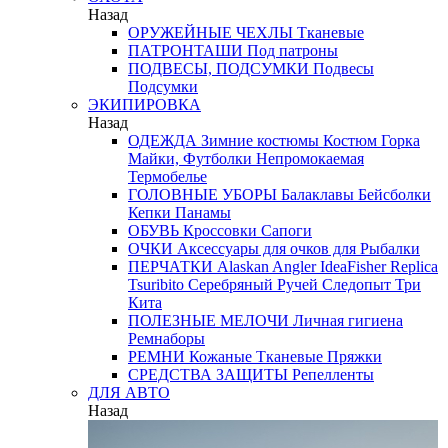
Назад
ОРУЖЕЙНЫЕ ЧЕХЛЫ
Тканевые
ПАТРОНТАШИ
Под патроны
ПОДВЕСЫ, ПОДСУМКИ
Подвесы
Подсумки
ЭКИПИРОВКА
Назад
ОДЕЖДА
Зимние костюмы
Костюм Горка
Майки, Футболки
Непромокаемая
Термобелье
ГОЛОВНЫЕ УБОРЫ
Балаклавы
Бейсболки
Кепки
Панамы
ОБУВЬ
Кроссовки
Сапоги
ОЧКИ
Аксессуары для очков
для Рыбалки
ПЕРЧАТКИ
Alaskan
Angler
IdeaFisher
Replica
Tsuribito
Серебряный Ручей
Следопыт
Три
Кита
ПОЛЕЗНЫЕ МЕЛОЧИ
Личная гигиена
Ремнаборы
РЕМНИ
Кожаные
Тканевые
Пряжки
СРЕДСТВА ЗАЩИТЫ
Репелленты
ДЛЯ АВТО
Назад