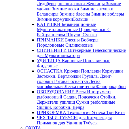
Ледобуры, пешни, ножи
Жерлицы
Зимние
удочки
Зимние лески
Зимние катушки
Балансиры
Зимние блесны
Зимние воблеры
Зимние кормушки
Больше
→
КАТУШКИ
Безынерционные
Мультипликаторные
Проводочные
С
Байтраннером
Шпули, Смазка
ПРИМАНКИ
Блесны
Воблеры
Поролоновые
Силиконовые
СПИННИНГИ
Штекерные
Телескопические
для Мультипликатора
УДИЛИЩА
Карповые
Поплавочные
Фидерные
ОСНАСТКА
Крючки
Поплавки
Кормушки
Застежки, Вертлюжки
Грузила, Джиг-
головки
Готовая оснастка
Леска
монофильная
Леска плетеная
Флюорокарбон
ОБОРУДОВАНИЕ
Весы
Инструмент
рыболовный
Садки, Подсачеки
Стойки,
Держатели удилищ
Сумки рыболовные
Ящики, Коробки, Ведра
ПРИКОРМКА
Технология Успеха
Три Кита
ЧЕХЛЫ И ТУБУСЫ
для Катушек
для
Приманок
для Удилищ
Тубусы
ОХОТА