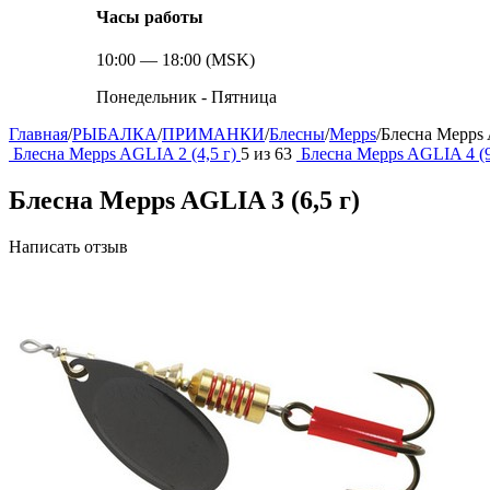
Часы работы
10:00 — 18:00 (MSK)
Понедельник - Пятница
Главная
/
РЫБАЛКА
/
ПРИМАНКИ
/
Блесны
/
Mepps
/
Блесна Mepps 
Блесна Mepps AGLIA 2 (4,5 г)
5
из
63
Блесна Mepps AGLIA 4 (9
Блесна Mepps AGLIA 3 (6,5 г)
Написать отзыв