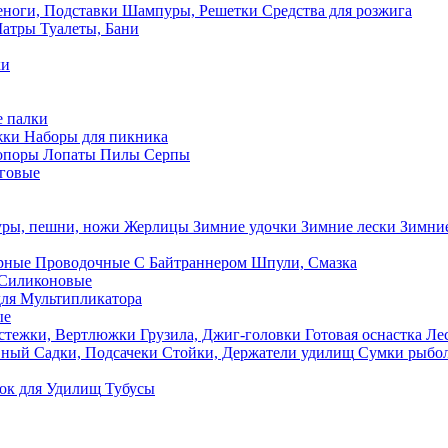
ноги, Подставки
Шампуры, Решетки
Средства для розжига
Шатры
Туалеты, Бани
ки
 палки
жки
Наборы для пикника
опоры
Лопаты
Пилы
Серпы
говые
ры, пешни, ножи
Жерлицы
Зимние удочки
Зимние лески
Зимние
рные
Проводочные
С Байтраннером
Шпули, Смазка
Силиконовые
ля Мультипликатора
ые
стежки, Вертлюжки
Грузила, Джиг-головки
Готовая оснастка
Лес
вный
Садки, Подсачеки
Стойки, Держатели удилищ
Сумки рыбо
ок
для Удилищ
Тубусы