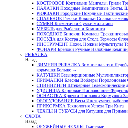
КОСТРОВОЕ
Коптильни
Мангалы, Грили
Тре
ПАЛАТКИ
Походные
Кемпинговые
Тенты, 
РЮКЗАКИ
Городские
Походные
Тактические
СПАЛЬНОЕ
Гамаки
Коврики
Спальные меш
СУМКИ
Косметички
Сумки милитари
МЕБЕЛЬ
для Рыбалки и Кемпинга
ПОХОДНОЕ
Бинокли
Компасы
Треккинговые
ПОСУДА
для Костра
для Стола
Термосы
Фля
ИНСТРУМЕНТ
Ножи, Ножны
Мультитулы
Т
ФОНАРИ
Брелоки
Ручные
Налобные
Кемпин
РЫБАЛКА
Назад
ЗИМНЯЯ РЫБАЛКА
Зимние палатки
Ледобу
кормушки
Больше
→
КАТУШКИ
Безынерционные
Мультипликато
ПРИМАНКИ
Блесны
Воблеры
Поролоновые
СПИННИНГИ
Штекерные
Телескопические
д
УДИЛИЩА
Карповые
Поплавочные
Фидерн
ОСНАСТКА
Крючки
Поплавки
Кормушки
За
ОБОРУДОВАНИЕ
Весы
Инструмент рыболо
ПРИКОРМКА
Технология Успеха
Три Кита
ЧЕХЛЫ И ТУБУСЫ
для Катушек
для Приман
ОХОТА
Назад
ОРУЖЕЙНЫЕ ЧЕХЛЫ
Тканевые