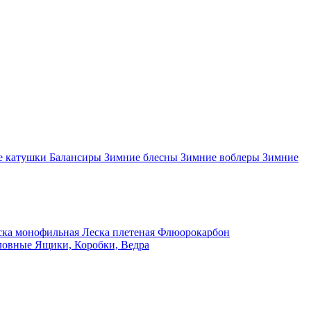
 катушки
Балансиры
Зимние блесны
Зимние воблеры
Зимние
ка монофильная
Леска плетеная
Флюорокарбон
ловные
Ящики, Коробки, Ведра