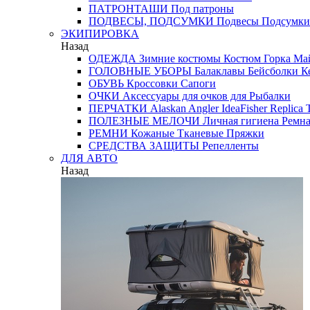
ПАТРОНТАШИ
Под патроны
ПОДВЕСЫ, ПОДСУМКИ
Подвесы
Подсумки
ЭКИПИРОВКА
Назад
ОДЕЖДА
Зимние костюмы
Костюм Горка
Май
ГОЛОВНЫЕ УБОРЫ
Балаклавы
Бейсболки
К
ОБУВЬ
Кроссовки
Сапоги
ОЧКИ
Аксессуары для очков
для Рыбалки
ПЕРЧАТКИ
Alaskan
Angler
IdeaFisher
Replica
T
ПОЛЕЗНЫЕ МЕЛОЧИ
Личная гигиена
Ремна
РЕМНИ
Кожаные
Тканевые
Пряжки
СРЕДСТВА ЗАЩИТЫ
Репелленты
ДЛЯ АВТО
Назад