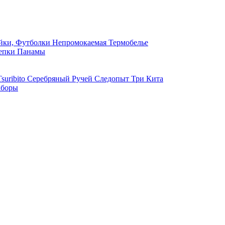
ки, Футболки
Непромокаемая
Термобелье
епки
Панамы
suribito
Серебряный Ручей
Следопыт
Три Кита
боры