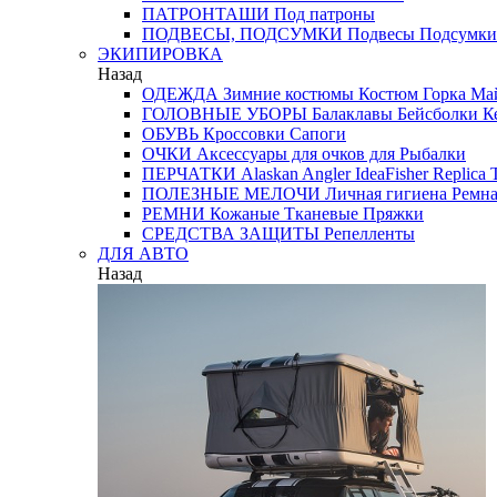
ПАТРОНТАШИ
Под патроны
ПОДВЕСЫ, ПОДСУМКИ
Подвесы
Подсумки
ЭКИПИРОВКА
Назад
ОДЕЖДА
Зимние костюмы
Костюм Горка
Май
ГОЛОВНЫЕ УБОРЫ
Балаклавы
Бейсболки
К
ОБУВЬ
Кроссовки
Сапоги
ОЧКИ
Аксессуары для очков
для Рыбалки
ПЕРЧАТКИ
Alaskan
Angler
IdeaFisher
Replica
T
ПОЛЕЗНЫЕ МЕЛОЧИ
Личная гигиена
Ремна
РЕМНИ
Кожаные
Тканевые
Пряжки
СРЕДСТВА ЗАЩИТЫ
Репелленты
ДЛЯ АВТО
Назад