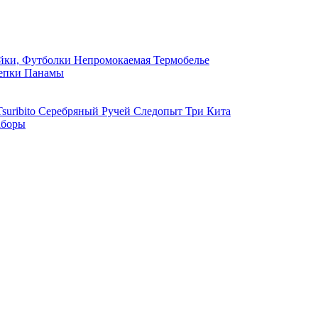
ки, Футболки
Непромокаемая
Термобелье
епки
Панамы
suribito
Серебряный Ручей
Следопыт
Три Кита
боры