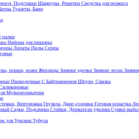
ноги, Подставки
Шампуры, Решетки
Средства для розжига
Шатры
Туалеты, Бани
ки
 палки
жки
Наборы для пикника
опоры
Лопаты
Пилы
Серпы
говые
ры, пешни, ножи
Жерлицы
Зимние удочки
Зимние лески
Зимние
рные
Проводочные
С Байтраннером
Шпули, Смазка
Силиконовые
ля Мультипликатора
ые
стежки, Вертлюжки
Грузила, Джиг-головки
Готовая оснастка
Лес
вный
Садки, Подсачеки
Стойки, Держатели удилищ
Сумки рыбо
ок
для Удилищ
Тубусы