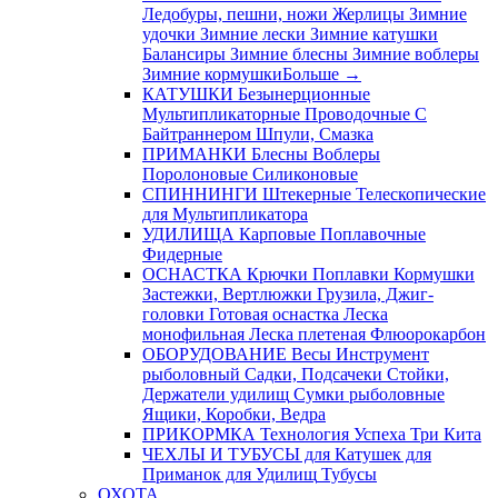
Ледобуры, пешни, ножи
Жерлицы
Зимние
удочки
Зимние лески
Зимние катушки
Балансиры
Зимние блесны
Зимние воблеры
Зимние кормушки
Больше
→
КАТУШКИ
Безынерционные
Мультипликаторные
Проводочные
С
Байтраннером
Шпули, Смазка
ПРИМАНКИ
Блесны
Воблеры
Поролоновые
Силиконовые
СПИННИНГИ
Штекерные
Телескопические
для Мультипликатора
УДИЛИЩА
Карповые
Поплавочные
Фидерные
ОСНАСТКА
Крючки
Поплавки
Кормушки
Застежки, Вертлюжки
Грузила, Джиг-
головки
Готовая оснастка
Леска
монофильная
Леска плетеная
Флюорокарбон
ОБОРУДОВАНИЕ
Весы
Инструмент
рыболовный
Садки, Подсачеки
Стойки,
Держатели удилищ
Сумки рыболовные
Ящики, Коробки, Ведра
ПРИКОРМКА
Технология Успеха
Три Кита
ЧЕХЛЫ И ТУБУСЫ
для Катушек
для
Приманок
для Удилищ
Тубусы
ОХОТА