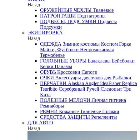
Назад
ОРУЖЕЙНЫЕ ЧЕХЛЫ
Тканевые
ПАТРОНТАШИ
Под патроны
ПОДВЕСЫ, ПОДСУМКИ
Подвесы
Подсумки
ЭКИПИРОВКА
Назад
ОДЕЖДА
Зимние костюмы
Костюм Горка
Майки, Футболки
Непромокаемая
Термобелье
ГОЛОВНЫЕ УБОРЫ
Балаклавы
Бейсболки
Кепки
Панамы
ОБУВЬ
Кроссовки
Сапоги
ОЧКИ
Аксессуары для очков
для Рыбалки
ПЕРЧАТКИ
Alaskan
Angler
IdeaFisher
Replica
Tsuribito
Серебряный Ручей
Следопыт
Три
Кита
ПОЛЕЗНЫЕ МЕЛОЧИ
Личная гигиена
Ремнаборы
РЕМНИ
Кожаные
Тканевые
Пряжки
СРЕДСТВА ЗАЩИТЫ
Репелленты
ДЛЯ АВТО
Назад