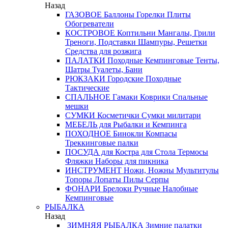
Назад
ГАЗОВОЕ
Баллоны
Горелки
Плиты
Обогреватели
КОСТРОВОЕ
Коптильни
Мангалы, Грили
Треноги, Подставки
Шампуры, Решетки
Средства для розжига
ПАЛАТКИ
Походные
Кемпинговые
Тенты,
Шатры
Туалеты, Бани
РЮКЗАКИ
Городские
Походные
Тактические
СПАЛЬНОЕ
Гамаки
Коврики
Спальные
мешки
СУМКИ
Косметички
Сумки милитари
МЕБЕЛЬ
для Рыбалки и Кемпинга
ПОХОДНОЕ
Бинокли
Компасы
Треккинговые палки
ПОСУДА
для Костра
для Стола
Термосы
Фляжки
Наборы для пикника
ИНСТРУМЕНТ
Ножи, Ножны
Мультитулы
Топоры
Лопаты
Пилы
Серпы
ФОНАРИ
Брелоки
Ручные
Налобные
Кемпинговые
РЫБАЛКА
Назад
ЗИМНЯЯ РЫБАЛКА
Зимние палатки