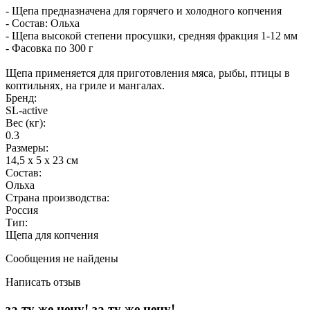
- Щепа предназначена для горячего и холодного копчения
- Состав: Ольха
- Щепа высокой степени просушки, средняя фракция 1-12 мм
- Фасовка по 300 г
Щепа применяется для приготовления мяса, рыбы, птицы в
коптильнях, на гриле и мангалах.
Бренд:
SL-active
Вес (кг):
0.3
Размеры:
14,5 х 5 х 23 см
Состав:
Ольха
Страна производства:
Россия
Тип:
Щепа для копчения
Сообщения не найдены
Написать отзыв
за ту же цену!
за ту же цену!