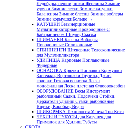
Ледобуры, пешни, ножи
Жерлицы
Зимние
удочки
Зимние лески
Зимние катушки
Балансиры
Зимние блесны
Зимние воблеры
Зимние кормушки
Больше
→
КАТУШКИ
Безынерционные
Мультипликаторные
Проводочные
С
Байтраннером
Шпули, Смазка
ПРИМАНКИ
Блесны
Воблеры
Поролоновые
Силиконовые
СПИННИНГИ
Штекерные
Телескопические
для Мультипликатора
УДИЛИЩА
Карповые
Поплавочные
Фидерные
ОСНАСТКА
Крючки
Поплавки
Кормушки
Застежки, Вертлюжки
Грузила, Джиг-
головки
Готовая оснастка
Леска
монофильная
Леска плетеная
Флюорокарбон
ОБОРУДОВАНИЕ
Весы
Инструмент
рыболовный
Садки, Подсачеки
Стойки,
Держатели удилищ
Сумки рыболовные
Ящики, Коробки, Ведра
ПРИКОРМКА
Технология Успеха
Три Кита
ЧЕХЛЫ И ТУБУСЫ
для Катушек
для
Приманок
для Удилищ
Тубусы
ОХОТА