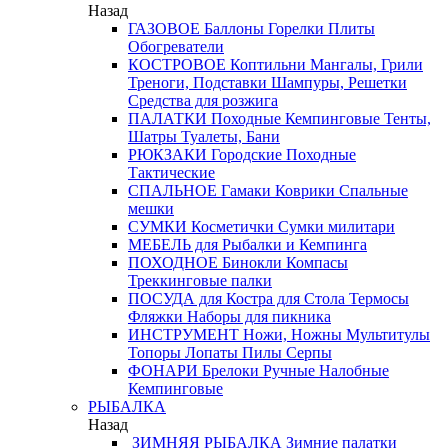
Назад
ГАЗОВОЕ
Баллоны
Горелки
Плиты
Обогреватели
КОСТРОВОЕ
Коптильни
Мангалы, Грили
Треноги, Подставки
Шампуры, Решетки
Средства для розжига
ПАЛАТКИ
Походные
Кемпинговые
Тенты,
Шатры
Туалеты, Бани
РЮКЗАКИ
Городские
Походные
Тактические
СПАЛЬНОЕ
Гамаки
Коврики
Спальные
мешки
СУМКИ
Косметички
Сумки милитари
МЕБЕЛЬ
для Рыбалки и Кемпинга
ПОХОДНОЕ
Бинокли
Компасы
Треккинговые палки
ПОСУДА
для Костра
для Стола
Термосы
Фляжки
Наборы для пикника
ИНСТРУМЕНТ
Ножи, Ножны
Мультитулы
Топоры
Лопаты
Пилы
Серпы
ФОНАРИ
Брелоки
Ручные
Налобные
Кемпинговые
РЫБАЛКА
Назад
ЗИМНЯЯ РЫБАЛКА
Зимние палатки