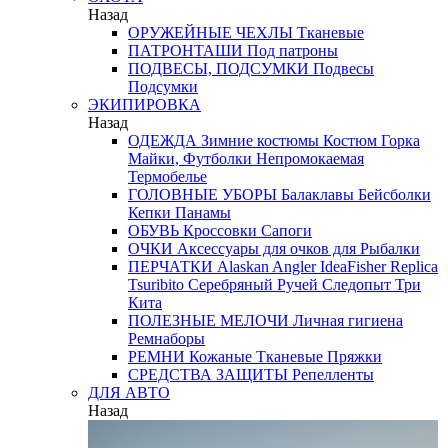
Назад
ОРУЖЕЙНЫЕ ЧЕХЛЫ
Тканевые
ПАТРОНТАШИ
Под патроны
ПОДВЕСЫ, ПОДСУМКИ
Подвесы
Подсумки
ЭКИПИРОВКА
Назад
ОДЕЖДА
Зимние костюмы
Костюм Горка
Майки, Футболки
Непромокаемая
Термобелье
ГОЛОВНЫЕ УБОРЫ
Балаклавы
Бейсболки
Кепки
Панамы
ОБУВЬ
Кроссовки
Сапоги
ОЧКИ
Аксессуары для очков
для Рыбалки
ПЕРЧАТКИ
Alaskan
Angler
IdeaFisher
Replica
Tsuribito
Серебряный Ручей
Следопыт
Три
Кита
ПОЛЕЗНЫЕ МЕЛОЧИ
Личная гигиена
Ремнаборы
РЕМНИ
Кожаные
Тканевые
Пряжки
СРЕДСТВА ЗАЩИТЫ
Репелленты
ДЛЯ АВТО
Назад