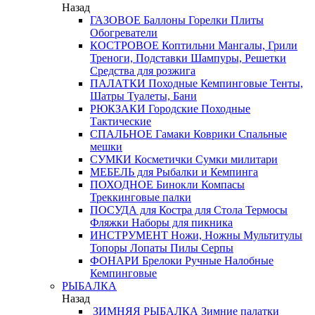
Назад
ГАЗОВОЕ
Баллоны
Горелки
Плиты
Обогреватели
КОСТРОВОЕ
Коптильни
Мангалы, Грили
Треноги, Подставки
Шампуры, Решетки
Средства для розжига
ПАЛАТКИ
Походные
Кемпинговые
Тенты,
Шатры
Туалеты, Бани
РЮКЗАКИ
Городские
Походные
Тактические
СПАЛЬНОЕ
Гамаки
Коврики
Спальные
мешки
СУМКИ
Косметички
Сумки милитари
МЕБЕЛЬ
для Рыбалки и Кемпинга
ПОХОДНОЕ
Бинокли
Компасы
Треккинговые палки
ПОСУДА
для Костра
для Стола
Термосы
Фляжки
Наборы для пикника
ИНСТРУМЕНТ
Ножи, Ножны
Мультитулы
Топоры
Лопаты
Пилы
Серпы
ФОНАРИ
Брелоки
Ручные
Налобные
Кемпинговые
РЫБАЛКА
Назад
ЗИМНЯЯ РЫБАЛКА
Зимние палатки