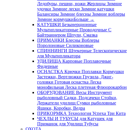
Ледобуры, пешни, ножи
Жерлицы
Зимние
удочки
Зимние лески
Зимние катушки
Балансиры
Зимние блесны
Зимние воблеры
Зимние кормушки
Больше
→
КАТУШКИ
Безынерционные
Мультипликаторные
Проводочные
С
Байтраннером
Шпули, Смазка
ПРИМАНКИ
Блесны
Воблеры
Поролоновые
Силиконовые
СПИННИНГИ
Штекерные
Телескопические
для Мультипликатора
УДИЛИЩА
Карповые
Поплавочные
Фидерные
ОСНАСТКА
Крючки
Поплавки
Кормушки
Застежки, Вертлюжки
Грузила, Джиг-
головки
Готовая оснастка
Леска
монофильная
Леска плетеная
Флюорокарбон
ОБОРУДОВАНИЕ
Весы
Инструмент
рыболовный
Садки, Подсачеки
Стойки,
Держатели удилищ
Сумки рыболовные
Ящики, Коробки, Ведра
ПРИКОРМКА
Технология Успеха
Три Кита
ЧЕХЛЫ И ТУБУСЫ
для Катушек
для
Приманок
для Удилищ
Тубусы
ОХОТА