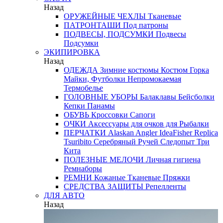
Назад
ОРУЖЕЙНЫЕ ЧЕХЛЫ
Тканевые
ПАТРОНТАШИ
Под патроны
ПОДВЕСЫ, ПОДСУМКИ
Подвесы
Подсумки
ЭКИПИРОВКА
Назад
ОДЕЖДА
Зимние костюмы
Костюм Горка
Майки, Футболки
Непромокаемая
Термобелье
ГОЛОВНЫЕ УБОРЫ
Балаклавы
Бейсболки
Кепки
Панамы
ОБУВЬ
Кроссовки
Сапоги
ОЧКИ
Аксессуары для очков
для Рыбалки
ПЕРЧАТКИ
Alaskan
Angler
IdeaFisher
Replica
Tsuribito
Серебряный Ручей
Следопыт
Три
Кита
ПОЛЕЗНЫЕ МЕЛОЧИ
Личная гигиена
Ремнаборы
РЕМНИ
Кожаные
Тканевые
Пряжки
СРЕДСТВА ЗАЩИТЫ
Репелленты
ДЛЯ АВТО
Назад